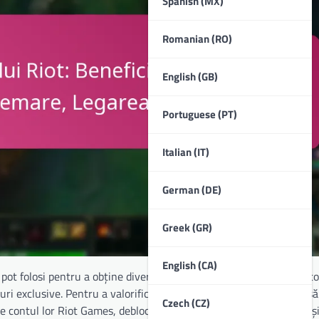
Spanish (MX)
Romanian (RO)
English (GB)
Portuguese (PT)
Italian (IT)
German (DE)
Greek (GR)
English (CA)
 pot folosi pentru a obține diverse recompense în jocurile din porto
i exclusive. Pentru a valorifica aceste coduri, jucătorii trebuie să
Czech (CZ)
de contul lor Riot Games, deblocând recompense precum skin-uri și