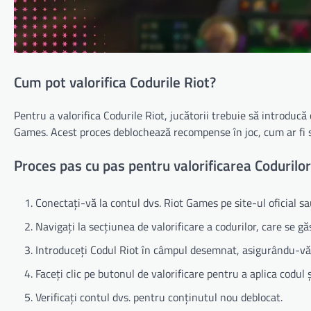
Cum pot valorifica Codurile Riot?
Pentru a valorifica Codurile Riot, jucătorii trebuie să introduc
Games. Acest proces deblochează recompense în joc, cum ar fi s
Proces pas cu pas pentru valorificarea Codurilor
Conectați-vă la contul dvs. Riot Games pe site-ul oficial sau
Navigați la secțiunea de valorificare a codurilor, care se g
Introduceți Codul Riot în câmpul desemnat, asigurându-vă c
Faceți clic pe butonul de valorificare pentru a aplica codul
Verificați contul dvs. pentru conținutul nou deblocat.