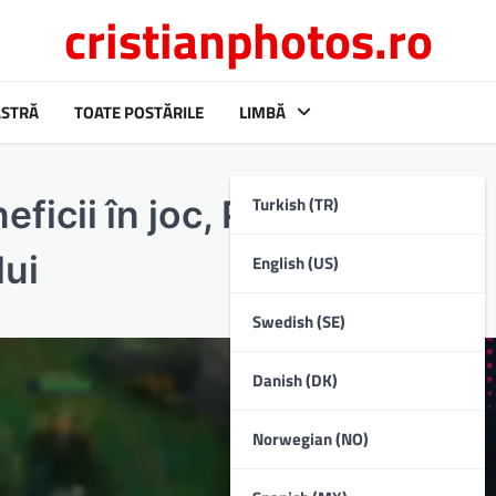
cristianphotos.ro
ASTRĂ
TOATE POSTĂRILE
LIMBĂ
Turkish (TR)
eficii în joc, Procesul de
lui
English (US)
Swedish (SE)
Danish (DK)
Norwegian (NO)