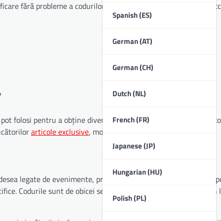
ificare fără probleme a codurilor, asigurându-se că jucătorii pot ac
Spanish (ES)
German (AT)
German (CH)
Dutch (NL)
?
French (FR)
le pot folosi pentru a obține diverse recompense
în joc
urile din porto
ucătorilor
articole exclusive
, monedă sau alte bonusuri.
Japanese (JP)
Hungarian (HU)
esea legate de evenimente, promoții sau parteneriate. Jucătorii p
fice. Codurile sunt de obicei sensibile la majuscule și pot varia în
Polish (PL)