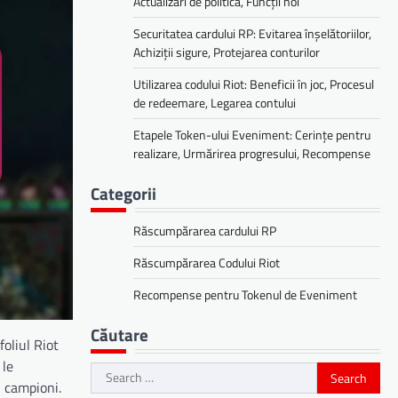
Actualizări de politică, Funcții noi
Securitatea cardului RP: Evitarea înșelătoriilor,
Achiziții sigure, Protejarea conturilor
Utilizarea codului Riot: Beneficii în joc, Procesul
de redeemare, Legarea contului
Etapele Token-ului Eveniment: Cerințe pentru
realizare, Urmărirea progresului, Recompense
Categorii
Răscumpărarea cardului RP
Răscumpărarea Codului Riot
Recompense pentru Tokenul de Eveniment
Căutare
foliul Riot
 le
Search
 campioni.
for: