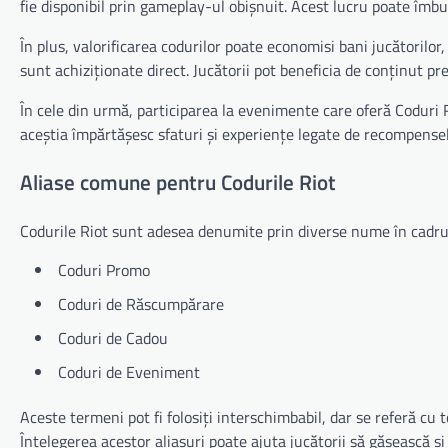
fie disponibil prin gameplay-ul obișnuit. Acest lucru poate îmbu
În plus, valorificarea codurilor poate economisi bani jucătoril
sunt achiziționate direct. Jucătorii pot beneficia de conținut p
În cele din urmă, participarea la evenimente care oferă Coduri
aceștia împărtășesc sfaturi și experiențe legate de recompensel
Aliase comune pentru Codurile Riot
Codurile Riot sunt adesea denumite prin diverse nume în cadru
Coduri Promo
Coduri de Răscumpărare
Coduri de Cadou
Coduri de Eveniment
Aceste termeni pot fi folosiți interschimbabil, dar se referă cu to
Înțelegerea acestor aliasuri poate ajuta jucătorii să găsească și 