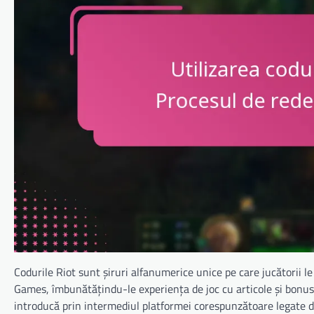
Codurile Riot sunt șiruri alfanumerice unice pe care jucătorii le
Games, îmbunătățindu-le experiența de joc cu articole și bonusur
introducă prin intermediul platformei corespunzătoare legate 