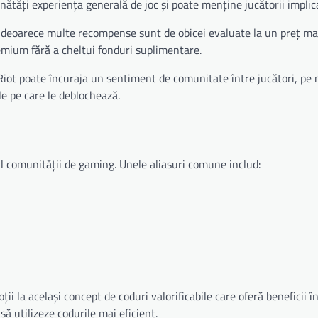
nătăți experiența generală de joc și poate menține jucătorii implica
or, deoarece multe recompense sunt de obicei evaluate la un preț m
remium fără a cheltui fonduri suplimentare.
 Riot poate încuraja un sentiment de comunitate între jucători, pe
e pe care le deblochează.
l comunității de gaming. Unele aliasuri comune includ:
ții la același concept de coduri valorificabile care oferă beneficii în
să utilizeze codurile mai eficient.