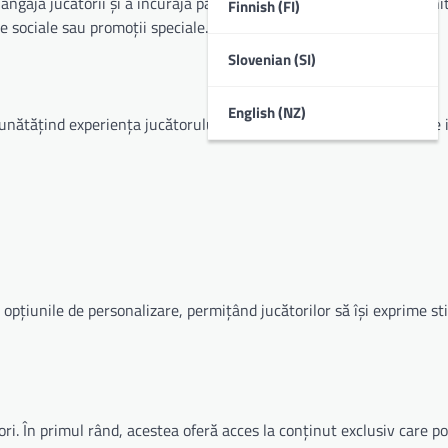
gaja jucătorii și a încuraja participarea la evenimentele comunit
Finnish (FI)
ele sociale sau promoții speciale.
Slovenian (SI)
English (NZ)
bunătățind experiența jucătorului. Tipurile comune de recompense i
țiunile de personalizare, permițând jucătorilor să își exprime stil
ri. În primul rând, acestea oferă acces la conținut exclusiv care p