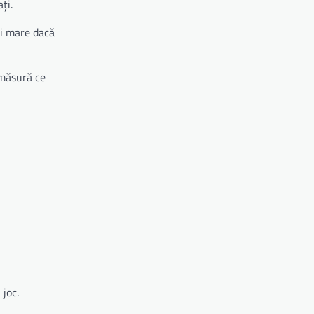
ți.
ai mare dacă
 măsură ce
 joc.