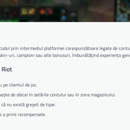
ă codul prin intermediul platformei corespunzătoare legate de contul
kin-uri, campioni sau alte bonusuri, îmbunătățind experiența gene
 Riot
 pe clientul de joc.
ăsește de obicei în setările contului sau în zona magazinului.
ă nu există greșeli de tipar.
 și a primi recompensele.