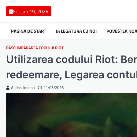
Skip
to
Fri, Jun 19, 2026
content
PAGINA DE START
IA LEGĂTURA CU NOI
POVESTEA NO
RĂSCUMPĂRAREA CODULUI RIOT
Utilizarea codului Riot: Ben
redeemare, Legarea contu
Andrei Ionescu
11/03/2026