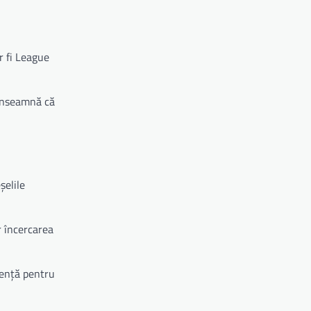
r fi League
 înseamnă că
șelile
r încercarea
tență pentru