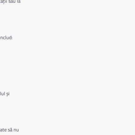
ății sau la
nclud:
ul și
oate să nu