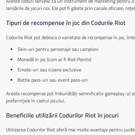
Aceste coduri servesc ca un instrument de marketing pentru a an
lansările de jocuri noi. Ele pot fi găsite prin canale oficiale, reț
Tipuri de recompense în joc din Codurile Riot
Codurile Riot pot debloca o varietate de recompense în joc, îm
Skin-uri pentru personaje sau campioni
Monedă în joc (cum ar fi Riot Points)
Emote-uri sau icoane exclusive
Battle pass-uri sau event pass-uri
Aceste recompense pot îmbunătăți semnificativ gameplay-ul și op
preferințele în cadrul jocului.
Beneficiile utilizării Codurilor Riot în jocuri
Utilizarea Codurilor Riot oferă mai multe avantaje pentru jucăto