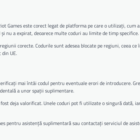
Riot Games este corect legat de platforma pe care o utilizați, cum a
 și nu a expirat, deoarece multe coduri au limite de timp specifice.
regiunii corecte. Codurile sunt adesea blocate pe regiuni, ceea ce
 din UE.
erificați mai întâi codul pentru eventuale erori de introducere. Gre
identală a unor spații suplimentare.
st deja valorificat. Unele coduri pot fi utilizate o singură dată, ia
es pentru asistență suplimentară sau contactați serviciul de asis