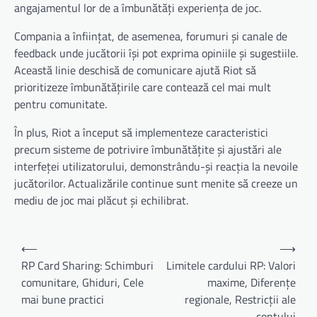
angajamentul lor de a îmbunătăți experiența de joc.
Compania a înființat, de asemenea, forumuri și canale de
feedback unde jucătorii își pot exprima opiniile și sugestiile.
Această linie deschisă de comunicare ajută Riot să
prioritizeze îmbunătățirile care contează cel mai mult
pentru comunitate.
În plus, Riot a început să implementeze caracteristici
precum sisteme de potrivire îmbunătățite și ajustări ale
interfeței utilizatorului, demonstrându-și reacția la nevoile
jucătorilor. Actualizările continue sunt menite să creeze un
mediu de joc mai plăcut și echilibrat.
Post
⟵
⟶
navigation
RP Card Sharing: Schimburi
Limitele cardului RP: Valori
comunitare, Ghiduri, Cele
maxime, Diferențe
mai bune practici
regionale, Restricții ale
contului