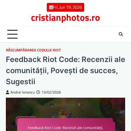
Skip
Fri, Jun 19, 2026
to
cristianphotos.ro
content
RĂSCUMPĂRAREA CODULUI RIOT
Feedback Riot Code: Recenzii ale
comunității, Povești de succes,
Sugestii
Andrei Ionescu
13/02/2026